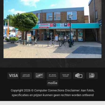
Visa
Cash
Bancontact
Bank
Cash
Credit
IDeal
On
Transfer
on
Card
Mollie
Delivery
Pickup
Copyright 2026 © Computer Connections Disclaimer: Aan foto's,
specificaties en prijzen kunnen geen rechten worden ontleend