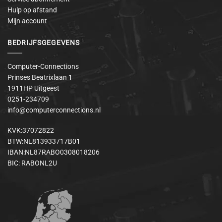
Hulp op afstand
Mijn account
BEDRIJFSGEGEVENS
Computer-Connections
Prinses Beatrixlaan 1
1911HP Uitgeest
0251-234709
info@computerconnections.nl
KVK:37072822
BTW:NL813933717B01
IBAN:NL87RABO0308018206
BIC: RABONL2U