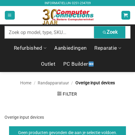
Ga
INFORMATIELIJN
0251-234709
naar
inhoud
Zoek
Zoek
producten
Refurbished
Aanbiedingen
Reparatie
Outlet
PC Builder
Home
/
Randapparatuur
/
Overige input devices
FILTER
Overige input devices
Geen producten gevonden die aan je selectie voldoen.