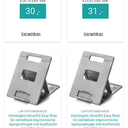
€24.79 Excl. btw
€25.62 Excl. btw
30
31
,-
,-
Vergelijken
Vergelijken
LAPTOPSTANDAARDS
LAPTOPSTANDAARDS
Kensington SmartFit Easy Riser
Kensington SmartFit Easy Riser
Go verstelbare ergonomische
Go verstelbare ergonomische
laptopverhoger met koelfunctie
laptopverhoger met koelfunctie