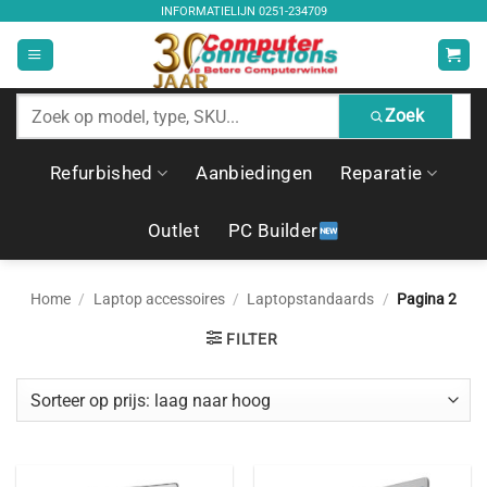
Ga
INFORMATIELIJN
0251-234709
naar
inhoud
Zoek
Zoek
producten
Refurbished
Aanbiedingen
Reparatie
Outlet
PC Builder
Home
/
Laptop accessoires
/
Laptopstandaards
/
Pagina 2
FILTER