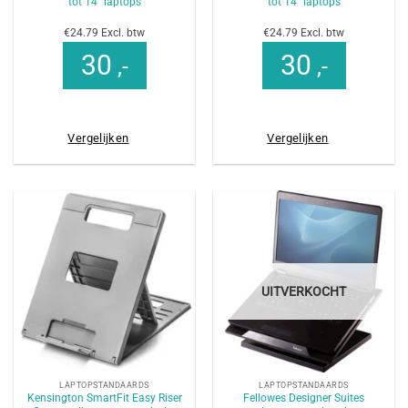
tot 14” laptops
tot 14” laptops
€24.79 Excl. btw
€24.79 Excl. btw
30
30
,-
,-
Vergelijken
Vergelijken
UITVERKOCHT
LAPTOPSTANDAARDS
LAPTOPSTANDAARDS
Kensington SmartFit Easy Riser
Fellowes Designer Suites