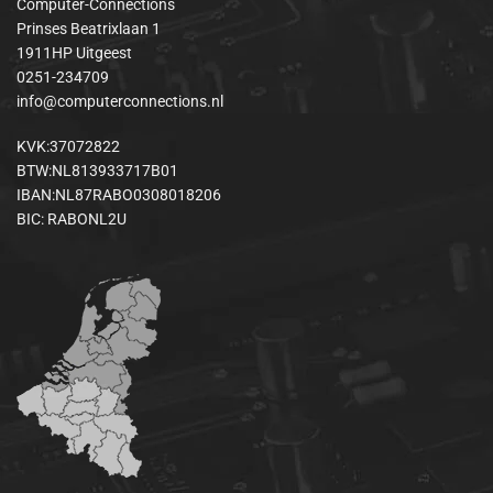
Computer-Connections
Prinses Beatrixlaan 1
1911HP Uitgeest
0251-234709
info@computerconnections.nl
KVK:37072822
BTW:NL813933717B01
IBAN:NL87RABO0308018206
BIC: RABONL2U