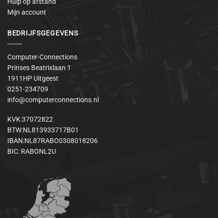
Hulp op afstand
Mijn account
BEDRIJFSGEGEVENS
Computer-Connections
Prinses Beatrixlaan 1
1911HP Uitgeest
0251-234709
info@computerconnections.nl
KVK:37072822
BTW:NL813933717B01
IBAN:NL87RABO0308018206
BIC: RABONL2U