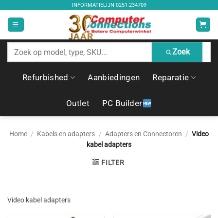
Ga
INFORMATIELIJN
0251-234709
naar
inhoud
Zoek
Zoek
producten
Refurbished
Aanbiedingen
Reparatie
Outlet
PC Builder
Home
/
Kabels en adapters
/
Adapters en Connectoren
/
Video
kabel adapters
FILTER
Video kabel adapters