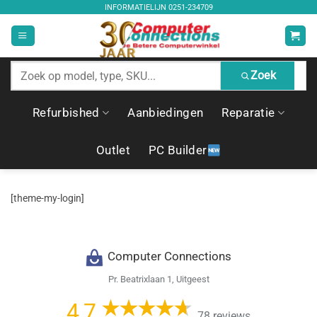
Ga
INFORMATIELIJN
0251-234709
naar
inhoud
Zoek
Zoek
producten
Refurbished
Aanbiedingen
Reparatie
Outlet
PC Builder
[theme-my-login]
Computer Connections
Pr. Beatrixlaan 1, Uitgeest
4,7
78 reviews