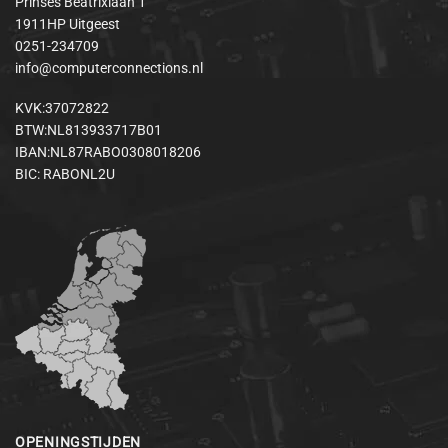
Prinses Beatrixlaan 1
1911HP Uitgeest
0251-234709
info@computerconnections.nl
KVK:37072822
BTW:NL813933717B01
IBAN:NL87RABO0308018206
BIC: RABONL2U
OPENINGSTIJDEN